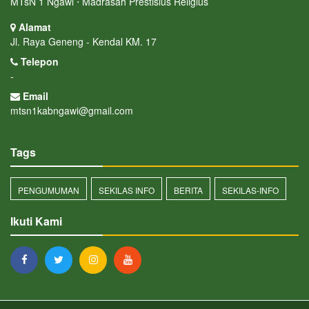
MTsN 1 Ngawi ⋅ Madrasah Prestisius Religius
Alamat
Jl. Raya Geneng - Kendal KM. 17
Telepon
-
Email
mtsn1kabngawi@gmail.com
Tags
PENGUMUMAN
SEKILAS INFO
BERITA
SEKILAS-INFO
Ikuti Kami