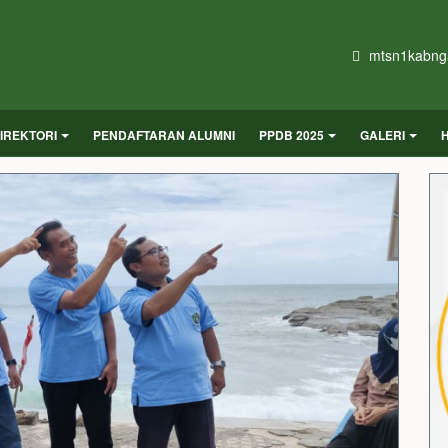
mtsn1kabng
IREKTORI
PENDAFTARAN ALUMNI
PPDB 2025
GALERI