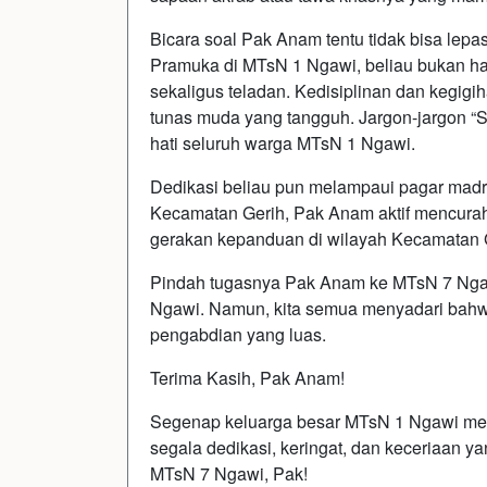
Bicara soal Pak Anam tentu tidak bisa lep
Pramuka di MTsN 1 Ngawi, beliau bukan hany
sekaligus teladan. Kedisiplinan dan kegigi
tunas muda yang tangguh. Jargon-jargon “
hati seluruh warga MTsN 1 Ngawi.
Dedikasi beliau pun melampaui pagar madr
Kecamatan Gerih, Pak Anam aktif mencura
gerakan kepanduan di wilayah Kecamatan 
Pindah tugasnya Pak Anam ke MTsN 7 Ngaw
Ngawi. Namun, kita semua menyadari bahw
pengabdian yang luas.
Terima Kasih, Pak Anam!
Segenap keluarga besar MTsN 1 Ngawi men
segala dedikasi, keringat, dan keceriaan ya
MTsN 7 Ngawi, Pak!