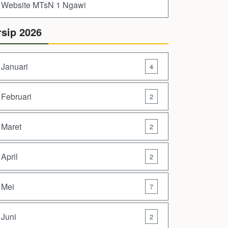
Website MTsN 1 Ngawi
rsip 2026
Januari
4
Februari
2
Maret
2
April
2
Mei
7
Juni
2